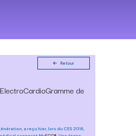
Retour
 ElectroCardioGramme de
ration, a reçu hier, lors du CES 2016,
f médical connecté My
ECG®
. Une étape