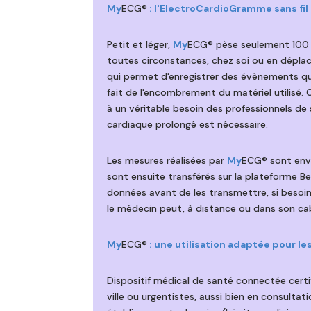
My
ECG®
: l'ElectroCardioGramme sans fil 
Petit et léger,
My
ECG® pèse seulement 100 gr
toutes circonstances, chez soi ou en déplace
qui permet d'enregistrer des évènements qu
fait de l'encombrement du matériel utilisé
à un véritable besoin des professionnels de
cardiaque prolongé est nécessaire.
Les mesures réalisées par
My
ECG® sont envo
sont ensuite transférés sur la plateforme B
données avant de les transmettre, si besoin
le médecin peut, à distance ou dans son cabi
My
ECG®
: une utilisation adaptée pour le
Dispositif médical de santé connectée certi
ville ou urgentistes, aussi bien en consultat