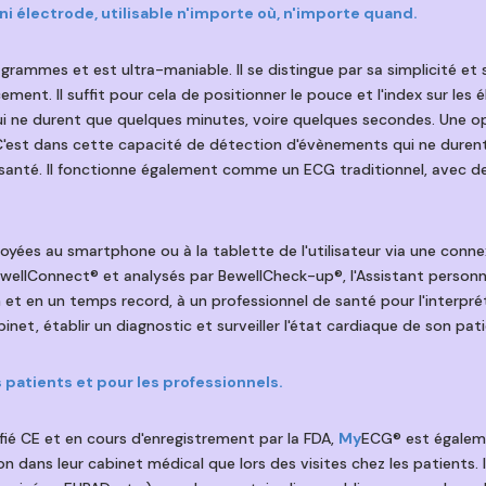
ni électrode, utilisable n'importe où, n'importe quand.
ammes et est ultra-maniable. Il se distingue par sa simplicité et sa
ment. Il suffit pour cela de positionner le pouce et l'index sur les 
i ne durent que quelques minutes, voire quelques secondes. Une op
. C'est dans cette capacité de détection d'évènements qui ne dur
 santé. Il fonctionne également comme un ECG traditionnel, avec de
yées au smartphone ou à la tablette de l'utilisateur via une conn
ewellConnect® et analysés par BewellCheck-up®, l'Assistant personne
 et en un temps record, à un professionnel de santé pour l'interpré
net, établir un diagnostic et surveiller l'état cardiaque de son pati
s patients et pour les professionnels.
fié CE et en cours d'enregistrement par la FDA,
My
ECG® est égaleme
ion dans leur cabinet médical que lors des visites chez les patients.