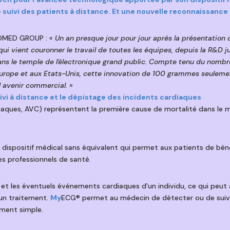
 suivi des patients à distance. Et une nouvelle reconnaissance 
IOMED GROUP : «
Un an presque jour pour jour après la présentation
ui vient couronner le travail de toutes les équipes, depuis la R&D j
ans le temple de l'électronique grand public. Compte tenu du nomb
ope et aux Etats-Unis, cette innovation de 100 grammes seulement
l avenir commercial. »
ivi à distance et le dépistage des incidents cardiaques
diaques, AVC) représentent la première cause de mortalité dans le 
spositif médical sans équivalent qui permet aux patients de béné
es professionnels de santé.
et les éventuels événements cardiaques d'un individu, ce qui peut al
'un traitement.
My
ECG® permet au médecin de détecter ou de suivr
ment simple.