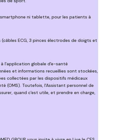
les de sport.
 smartphone ni tablette, pour les patients à
(câbles ECG, 3 pinces électrodes de doigts et
 à l'application globale d'e-santé
nées et informations recueillies sont stockées,
es collectées par les dispositifs médicaux
té (OMS). Toutefois, l'Assistant personnel de
urer, quand c'est utile, et prendre en charge,
IOMED GROUP vous invite à vivre en Live le CES