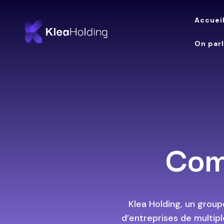
Accuei
On par
Com
Klea Holding, un groupe
d’entreprises de multipl