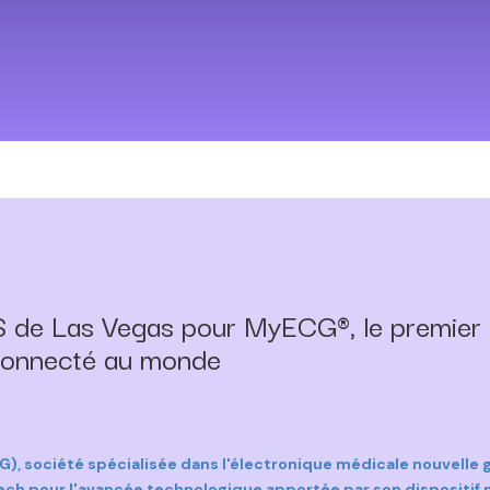
S de Las Vegas pour MyECG®, le premier
t connecté au monde
ociété spécialisée dans l'électronique médicale nouvelle géné
otech pour l'avancée technologique apportée par son dispositi