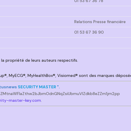
01 53 67 36 78
Relations Presse financière
01 53 67 36 90
a propriété de leurs auteurs respectifs.
-up®, MyECG®, MyHealthBox®, Visiomed® sont des marques déposé
Actusnews
SECURITY MASTER
".
cZMtnaWFlaZthw2bJbmOdnGNqZsiUbmuVlZdkb8eZZm1jm2pp
rity-master-key.com
.