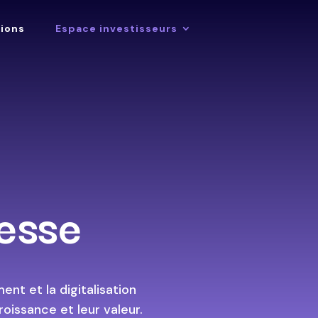
tions
Espace investisseurs
esse
ent et la digitalisation
roissance et leur valeur.