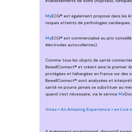
établissements de soins (hôpitaux, cliniques
My
ECG® est également proposé dans les k
risques atteints de pathologies cardiaques.
My
ECG® est commercialisé au prix conseill
électrodes autocollantes).
Comme tous les objets de santé connectée
BewellConnect® et créent ainsi le premier A
protégées et hébergées en France sur des se
BewellConnect® sont analysées et interprété
santé ne pourra jamais se substituer au méd
quand c'est nécessaire, via le service
My
Doc
Vivez « An Amazing Experience » en Live 
A évènement exceptionnel, dispositif excepti