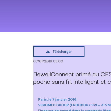
Télécharger
07/01/2016 08:00
BewellConnect primé au CE
poche sans fil, intelligent e
Paris, le 7 janvier 2016
VISIOMED GROUP (FR0011067669 – ALVMG), s
l'Innovation Award dans la catégorie Bi