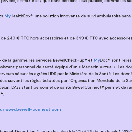
 privées, EHPAD, etc.) que dans certains lieux publics, comme les sal
its
My
HealthBox®, une solution innovante de suivi ambulatoire sans
é de 249 € TTC hors accessoires et de 349 € TTC avec accessoires 
 de la gamme, les services BewellCheck-up® et
My
Doc® sont reliés
ssistant personnel de santé équipé d'un « Médecin Virtuel ». Les don
rveurs sécurisés agréés HDS par le Ministère de la Santé. Les donné
es suivant les règles édictées par l'Organisation Mondiale de la San
ecin. L'Assistant personnel de santé BewellConnect® permet de rass
®.
sur
www.bewell-connect.com
onnel. Durant les 4 jours du salon (de 10h à 17h heure locale), VIS