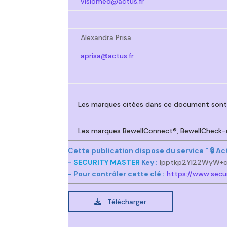
visiomed@actus.fr
Alexandra Prisa
aprisa@actus.fr
Les marques citées dans ce document sont l
Les marques BewellConnect®, BewellCheck
Cette publication dispose du service " 🔒 
-
SECURITY MASTER
Key :
lpptkp2Yl22WyW+
- Pour contrôler cette clé :
https://www.secu
Télécharger