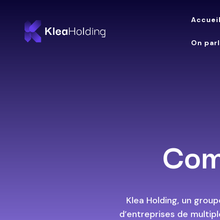
Accuei
On par
Com
Klea Holding, un groupe
d’entreprises de multipl