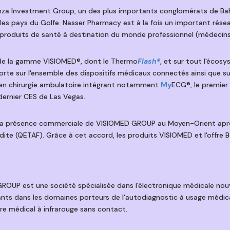
mza Investment Group, un des plus importants conglomérats de Bahreï
s pays du Golfe. Nasser Pharmacy est à la fois un important réseau 
 produits de santé à destination du monde professionnel (médecins 
s de la gamme VISIOMED®, dont le Thermo
Flash®
, et sur tout l'éco
te sur l'ensemble des dispositifs médicaux connectés ainsi que s
 en chirurgie ambulatoire intégrant notamment
My
ECG®, le premier
dernier CES de Las Vegas.
la présence commerciale de VISIOMED GROUP au Moyen-Orient après
ite (QETAF). Grâce à cet accord, les produits VISIOMED et l'offre
OUP est une société spécialisée dans l'électronique médicale nouv
ants dans les domaines porteurs de l'autodiagnostic à usage médi
 médical à infrarouge sans contact.