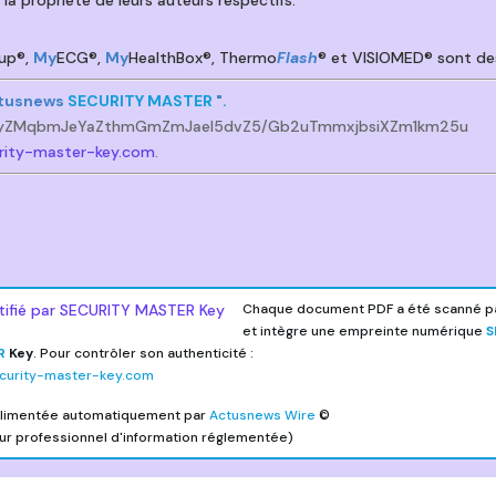
a propriété de leurs auteurs respectifs.
-up®,
My
ECG®,
My
HealthBox®, Thermo
Flash
® et VISIOMED® sont d
Actusnews
SECURITY MASTER
".
yZMqbmJeYaZthmGmZmJael5dvZ5/Gb2uTmmxjbsiXZm1km25u
rity-master-key.com
.
Chaque document PDF a été scanné par
et intègre une empreinte numérique
S
R
Key
. Pour contrôler son authenticité :
curity-master-key.com
alimentée automatiquement par
Actusnews Wire
©
eur professionnel d'information réglementée)