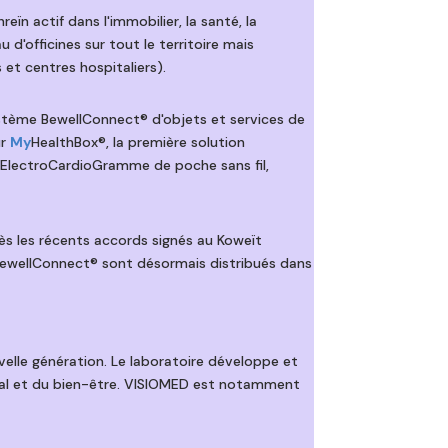
n actif dans l'immobilier, la santé, la
d'officines sur tout le territoire mais
et centres hospitaliers).
système BewellConnect® d'objets et services de
ur
My
HealthBox®, la première solution
 ElectroCardioGramme de poche sans fil,
 les récents accords signés au Koweït
 BewellConnect® sont désormais distribués dans
elle génération. Le laboratoire développe et
cal et du bien-être. VISIOMED est notamment