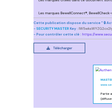
Les marques citées dans ce document sont l
Les marques BewellConnect®, BewellCheck
Cette publication dispose du service " 🔒 
-
SECURITY MASTER
Key :
lW5wksWYZG2cx2l
- Pour contrôler cette clé :
https://www.secu
Télécharger
MASTE
www.se
Partie 
(diffus