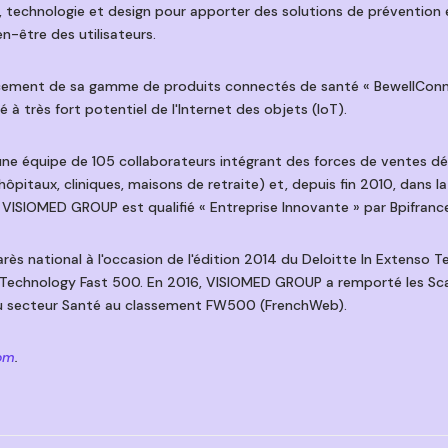
n, technologie et design pour apporter des solutions de préventi
ien-être des utilisateurs.
ement de sa gamme de produits connectés de santé « BewellConnec
 à très fort potentiel de l'Internet des objets (IoT).
une équipe de 105 collaborateurs intégrant des forces de ventes d
ôpitaux, cliniques, maisons de retraite) et, depuis fin 2010, dans l
€. VISIOMED GROUP est qualifié « Entreprise Innovante » par Bpifranc
ès national à l'occasion de l'édition 2014 du Deloitte In Extenso 
 Technology Fast 500. En 2016, VISIOMED GROUP a remporté les Sc
u secteur Santé au classement FW500 (FrenchWeb).
om
.