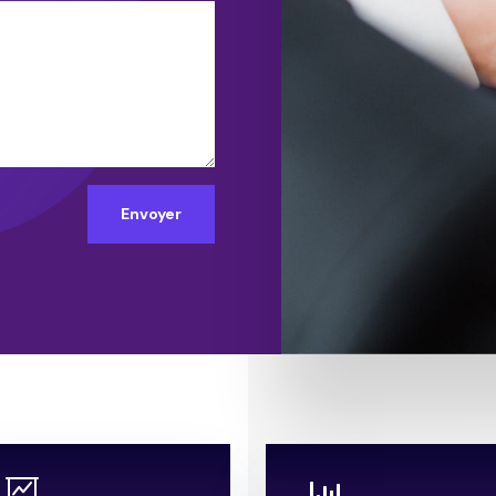
Envoyer

