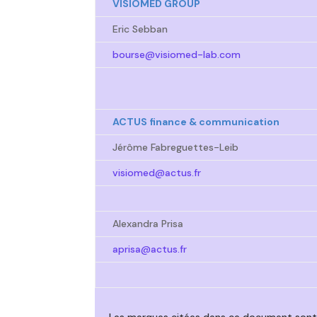
VISIOMED GROUP
Eric Sebban
bourse@visiomed-lab.com
ACTUS finance & communication
Jérôme Fabreguettes-Leib
visiomed@actus.fr
Alexandra Prisa
aprisa@actus.fr