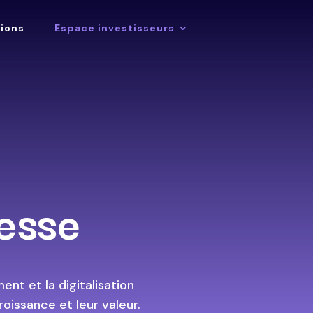
tions
Espace investisseurs
esse
ent et la digitalisation
roissance et leur valeur.