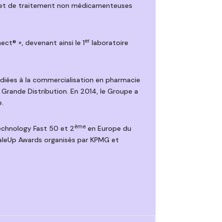
on et de traitement non médicamenteuses
er
t® », devenant ainsi le 1
laboratoire
édiées à la commercialisation en pharmacie
a Grande Distribution. En 2014, le Groupe a
e.
ème
Technology Fast 50 et 2
en Europe du
aleUp Awards organisés par KPMG et