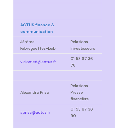
ACTUS finance &
communication
Jérôme
Relations
Fabreguettes-Leib
Investisseurs
01 53 67 36
visiomed@actus.fr
78
Relations
Alexandra Prisa
Presse
financière
01 53 67 36
aprisa@actus.fr
90