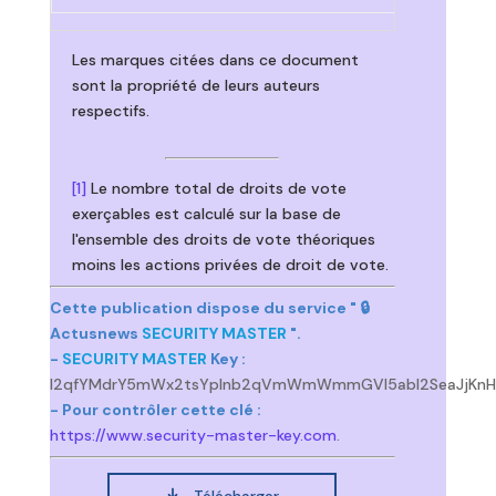
Les marques citées dans ce document
sont la propriété de leurs auteurs
respectifs.
[1]
Le nombre total de droits de vote
exerçables est calculé sur la base de
l'ensemble des droits de vote théoriques
moins les actions privées de droit de vote.
Cette publication dispose du service " 🔒
Actusnews
SECURITY MASTER
".
-
SECURITY MASTER
Key :
l2qfYMdrY5mWx2tsYplnb2qVmWmWmmGVl5abl2SeaJjKn
- Pour contrôler cette clé :
https://www.security-master-key.com
.
Télécharger