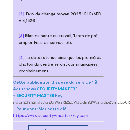
[2]
Taux de change moyen 2025 : EUR/AED
= 4,1526
[3]
Bilan de santé au travail, Tests de pré-
emploi, Frais de service, etc.
[4]
La date retenue ainsi que les premières
photos du centre seront communiquées
prochainement
Cette publication dispose du service " 🔒
Actusnews
SECURITY MASTER
".
-
SECURITY MASTER
Key :
nGprlZSYlZmdyJxsZ8iWaZRlZ2qVlJOdmGWcnGdpZ5mcbp6R
- Pour contrôler cette clé :
https://www.security-master-key.com
.