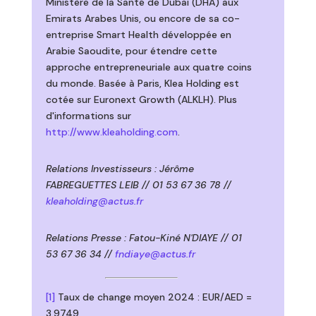
Ministère de la Santé de Dubaï (DHA) aux
Emirats Arabes Unis, ou encore de sa co-
entreprise Smart Health développée en
Arabie Saoudite, pour étendre cette
approche entrepreneuriale aux quatre coins
du monde. Basée à Paris, Klea Holding est
cotée sur Euronext Growth (ALKLH). Plus
d'informations sur
http://www.kleaholding.com
.
Relations Investisseurs : Jérôme
FABREGUETTES LEIB // 01 53 67 36 78 //
kleaholding@actus.fr
Relations Presse : Fatou-Kiné N'DIAYE // 01
53 67 36 34 //
fndiaye@actus.fr
[1]
Taux de change moyen 2024 : EUR/AED =
3,9749