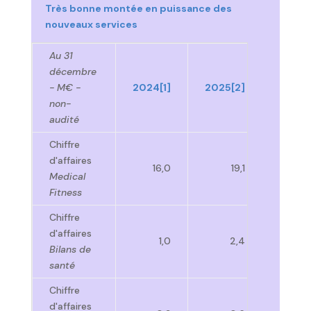
Très bonne montée en puissance des
nouveaux services
Au 31
décembre
Va
- M€ -
2024
[1]
2025
[2]
25/
non-
publi
audité
Chiffre
d'affaires
16,0
19,1
+20
Medical
Fitness
Chiffre
d'affaires
1,0
2,4
+14
Bilans de
santé
Chiffre
d'affaires