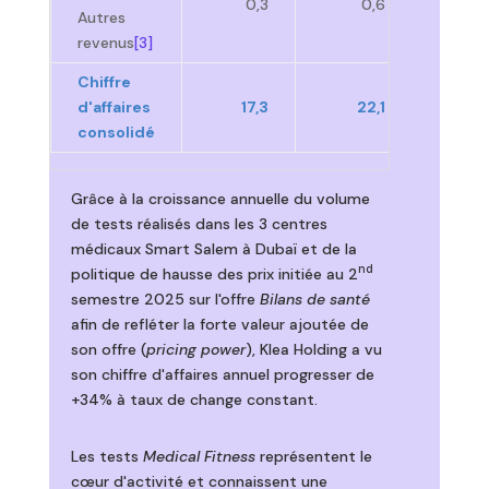
0,3
0,6
+86
Autres
revenus
[3]
Chiffre
d'affaires
17,3
22,1
+28
consolidé
Grâce à la croissance annuelle du volume
de tests réalisés dans les 3 centres
médicaux Smart Salem à Dubaï et de la
nd
politique de hausse des prix initiée au 2
semestre 2025 sur l'offre
Bilans de santé
afin de refléter la forte valeur ajoutée de
son offre (
pricing power
), Klea Holding a vu
son chiffre d'affaires annuel progresser de
+34% à taux de change constant.
Les tests
Medical Fitness
représentent le
cœur d'activité et connaissent une