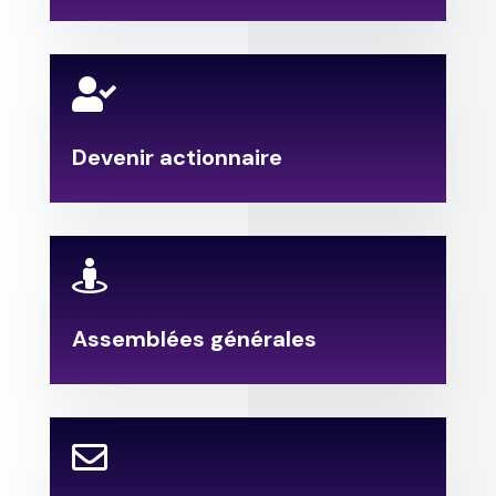

Devenir actionnaire

Assemblées générales
