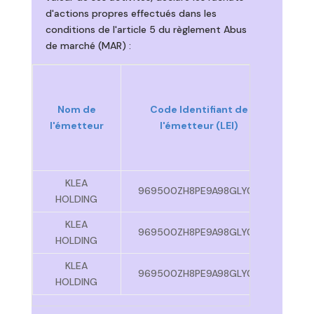
d'actions propres effectués dans les
conditions de l'article 5 du règlement Abus
de marché (MAR) :
Nom de
Code Identifiant de
Jou
l'émetteur
l'émetteur (LEI)
tra
KLEA
969500ZH8PE9A98GLY06
29/
HOLDING
KLEA
969500ZH8PE9A98GLY06
01/
HOLDING
KLEA
969500ZH8PE9A98GLY06
03/
HOLDING