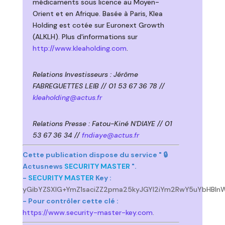
médicaments sous licence au Moyen-
Orient et en Afrique. Basée à Paris, Klea
Holding est cotée sur Euronext Growth
(ALKLH). Plus d'informations sur
http://www.kleaholding.com
.
Relations Investisseurs : Jérôme
FABREGUETTES LEIB // 01 53 67 36 78 //
kleaholding@actus.fr
Relations Presse : Fatou-Kiné N'DIAYE // 01
53 67 36 34 //
fndiaye@actus.fr
Cette publication dispose du service " 🔒
Actusnews
SECURITY MASTER
".
-
SECURITY MASTER
Key :
yGibYZSXlG+YmZ1saciZZ2pma25kyJGYl2iYm2RwY5uYbHBlnW
- Pour contrôler cette clé :
https://www.security-master-key.com
.