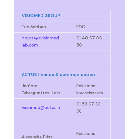
VISIOMED GROUP
Eric Sebban
PDG
bourse@visiomed-
01 40 67 06
lab.com
50
ACTUS finance & communication
Jérôme
Relations
Fabreguettes-Leib
Investisseurs
01 53 67 36
visiomed@actus.fr
78
Relations
Alexandra Prisa