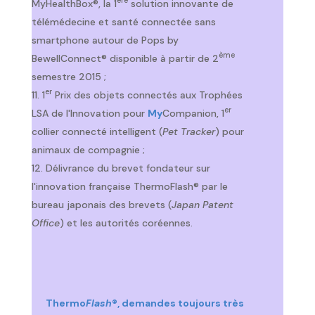
ère
MyHealthBox®, la 1
solution innovante de
télémédecine et santé connectée sans
smartphone autour de Pops by
ème
BewellConnect® disponible à partir de 2
semestre 2015 ;
er
1
Prix des objets connectés aux Trophées
er
LSA de l'Innovation pour
My
Companion, 1
collier connecté intelligent (
Pet Tracker
) pour
animaux de compagnie ;
Délivrance du brevet fondateur sur
l'innovation française ThermoFlash® par le
bureau japonais des brevets (
Japan Patent
Office
) et les autorités coréennes.
Thermo
Flash
®, demandes toujours très