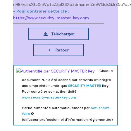
nHBxkclnZGaXnWptaZZpl2SXbZdmxmmZmWGdxGJrZ5uYaJ
- Pour contrôler cette clé :
https://www.security-master-key.com
.
Télécharger
Retour
Chaque
document PDF a été scanné par antivirus et intègre
une empreinte numérique
SECURITY MASTER
Key
.
Pour contrôler son authenticité :
www.security-master-key.com
Partie alimentée automatiquement par
Actusnews
Wire
©
(diffuseur professionnel d'information réglementée)