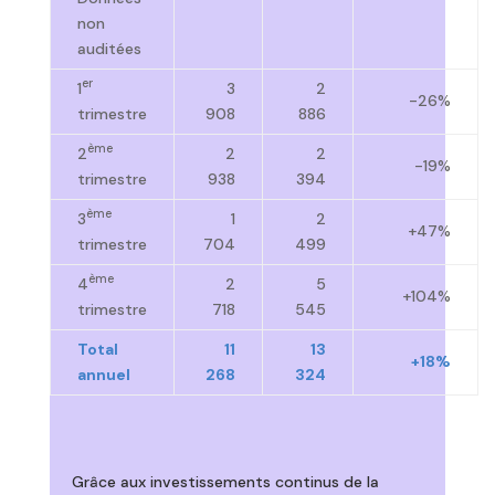
non
auditées
er
1
3
2
-26%
trimestre
908
886
ème
2
2
2
-19%
trimestre
938
394
ème
3
1
2
+47%
trimestre
704
499
ème
4
2
5
+104%
trimestre
718
545
Total
11
13
+18%
annuel
268
324
Grâce aux investissements continus de la