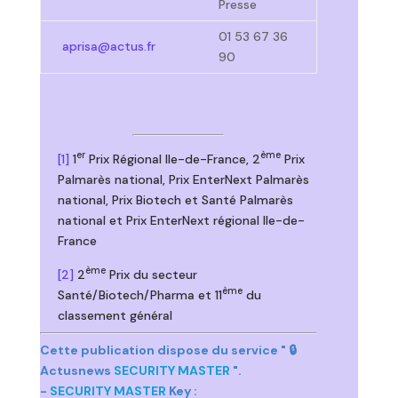
Presse
01 53 67 36
aprisa@actus.fr
90
er
ème
[1]
1
Prix Régional Ile-de-France, 2
Prix
Palmarès national, Prix EnterNext Palmarès
national, Prix Biotech et Santé Palmarès
national et Prix EnterNext régional Ile-de-
France
ème
[2]
2
Prix du secteur
ème
Santé/Biotech/Pharma et 11
du
classement général
Cette publication dispose du service " 🔒
Actusnews
SECURITY MASTER
".
-
SECURITY MASTER
Key :