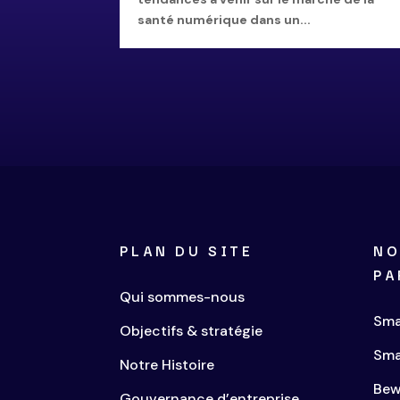
santé numérique dans un...
PLAN DU SITE
NO
PA
Qui sommes-nous
Sma
Objectifs & stratégie
Sma
Notre Histoire
Bew
Gouvernance d’entreprise