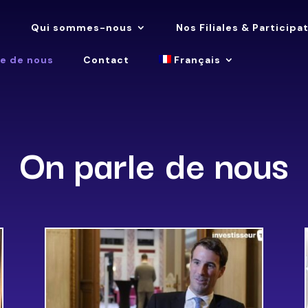
l
Qui sommes-nous
Nos Filiales & Participa
le de nous
Contact
Français
On parle de nous