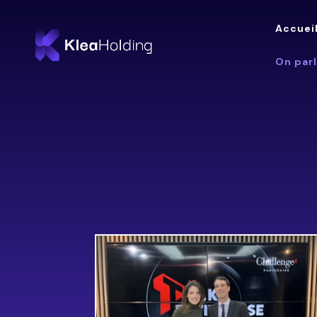
Accuei
On par