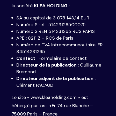
la société
KLEA HOLDING
:
SA au capital de 3 075 143,14 EUR
Numéro Siret : 51423126500075
Numéro SIREN 514231265 RCS PARIS
APE :
8211 Z
– RCS de Paris
Numéro de TVA Intracommunautaire: FR
84514231265
Contact
: Formulaire de contact
Directeur de la publication
: Guillaume
Bremond
Directeur adjoint de la publication
:
Clément PACAUD
Le site « www.kleaholding.com » est
hébergé par .ostin.Fr 74 rue Blanche –
75009 Paris – France